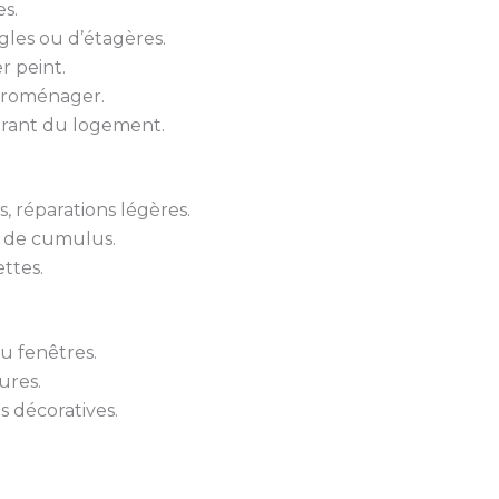
s.
gles ou d’étagères.
r peint.
troménager.
urant du logement.
 réparations légères.
 de cumulus.
ttes.
u fenêtres.
ures.
s décoratives.