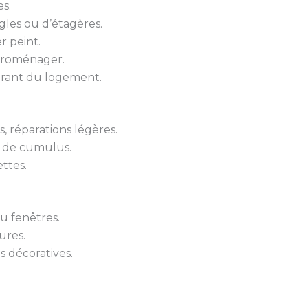
s.
gles ou d’étagères.
r peint.
troménager.
urant du logement.
 réparations légères.
 de cumulus.
ttes.
u fenêtres.
ures.
s décoratives.