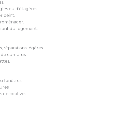
s.
gles ou d’étagères.
r peint.
troménager.
urant du logement.
 réparations légères.
 de cumulus.
ttes.
u fenêtres.
ures.
s décoratives.