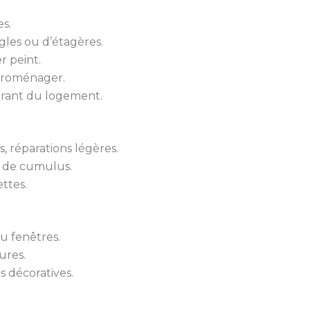
s.
gles ou d’étagères.
r peint.
troménager.
urant du logement.
 réparations légères.
 de cumulus.
ttes.
u fenêtres.
ures.
s décoratives.