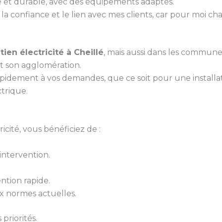
gné et durable, avec des équipements adaptés.
la confiance et le lien avec mes clients, car pour moi ch
tien électricité à Cheillé
, mais aussi dans les communes
t son agglomération.
pidement à vos demandes, que ce soit pour une install
ctrique.
cité, vous bénéficiez de :
ntervention.
ntion rapide.
 normes actuelles.
priorités.