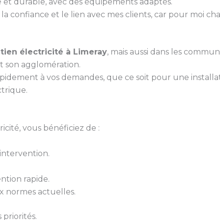
gné et durable, avec des équipements adaptés.
la confiance et le lien avec mes clients, car pour moi ch
tien électricité à Limeray
, mais aussi dans les commune
t son agglomération.
pidement à vos demandes, que ce soit pour une install
ctrique.
cité, vous bénéficiez de :
ntervention.
ntion rapide.
 normes actuelles.
priorités.