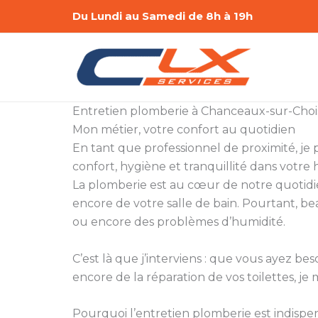
Aller
Du Lundi au Samedi de 8h à 19h
au
contenu
Entretien plomberie à Chanceaux-sur-Chois
Mon métier, votre confort au quotidien
En tant que professionnel de proximité, je 
confort, hygiène et tranquillité dans votre 
La plomberie est au cœur de notre quotidie
encore de votre salle de bain. Pourtant, be
ou encore des problèmes d’humidité.
C’est là que j’interviens : que vous ayez 
encore de la réparation de vos toilettes, je 
Pourquoi l’entretien plomberie est indispe