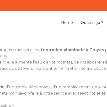
Home
Qui suis-je ?
propose mes services d’
entretien plomberie à Truyes
p
caux.
n : elle alimente l’eau de vos robinets, de vos appareil
aucoup de foyers négligent son entretien, ce qui peut e
besoin d’un simple dépannage, d’un remplacement de join
mets mon savoir-faire à votre service avec réactivité et sé
nsable ?