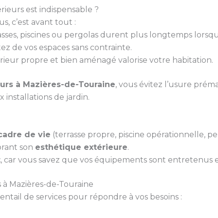
ieurs est indispensable ?
, c’est avant tout :
rasses, piscines ou pergolas durent plus longtemps lorsq
tez de vos espaces sans contrainte.
rieur propre et bien aménagé valorise votre habitation.
urs à Mazières-de-Touraine
, vous évitez l’usure préma
 installations de jardin.
cadre de vie
(terrasse propre, piscine opérationnelle, per
orant son
esthétique extérieure
.
t
, car vous savez que vos équipements sont entretenus et
 à Mazières-de-Touraine
ail de services pour répondre à vos besoins :