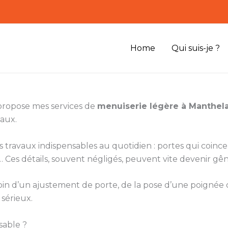
Home
Qui suis-je ?
 propose mes services de
menuiserie légère à Manthel
caux.
ts travaux indispensables au quotidien : portes qui coinc
Ces détails, souvent négligés, peuvent vite devenir gên
besoin d’un ajustement de porte, de la pose d’une poigné
 sérieux.
sable ?