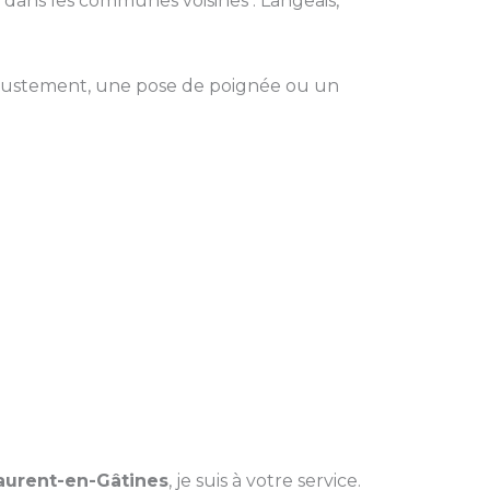
si dans les communes voisines : Langeais,
ajustement, une pose de poignée ou un
aurent-en-Gâtines
, je suis à votre service.