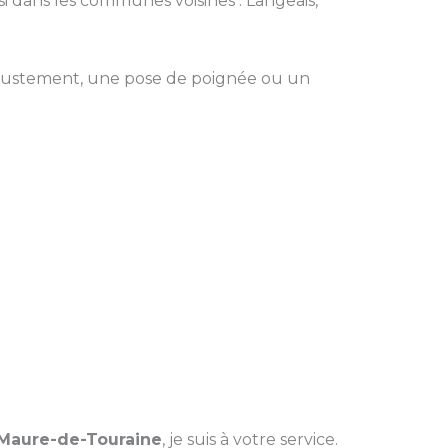
ssi dans les communes voisines : Langeais,
ajustement, une pose de poignée ou un
-Maure-de-Touraine
, je suis à votre service.