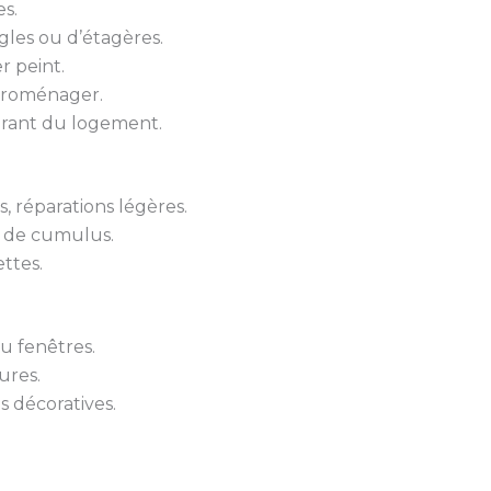
s.
gles ou d’étagères.
r peint.
troménager.
urant du logement.
 réparations légères.
 de cumulus.
ttes.
u fenêtres.
ures.
s décoratives.