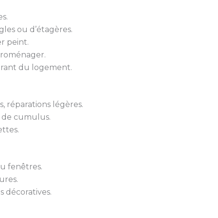
s.
gles ou d’étagères.
r peint.
troménager.
urant du logement.
 réparations légères.
 de cumulus.
ttes.
u fenêtres.
ures.
s décoratives.