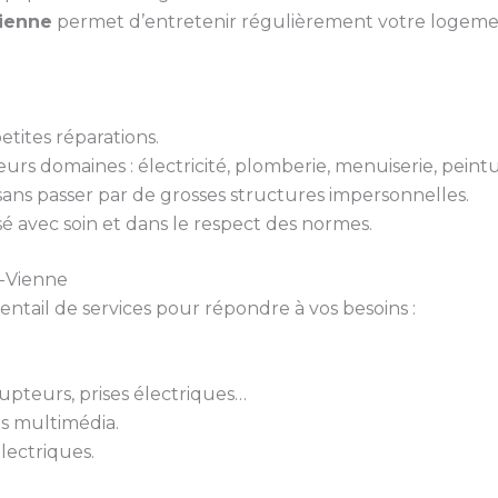
Vienne
permet d’entretenir régulièrement votre logement
tites réparations.
urs domaines : électricité, plomberie, menuiserie, peint
 sans passer par de grosses structures impersonnelles.
isé avec soin et dans le respect des normes.
r-Vienne
ail de services pour répondre à vos besoins :
rupteurs, prises électriques…
ts multimédia.
lectriques.