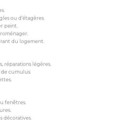
s.
gles ou d’étagères.
r peint.
troménager.
urant du logement.
 réparations légères.
 de cumulus.
ttes.
u fenêtres.
ures.
s décoratives.