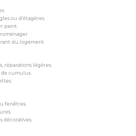
s.
gles ou d’étagères.
r peint.
troménager.
urant du logement.
 réparations légères.
 de cumulus.
ttes.
u fenêtres.
ures.
s décoratives.