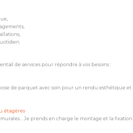
que,
nagements,
llations,
uotidien.
ail de services pour répondre à vos besoins :
a pose de parquet avec soin pour un rendu esthétique et 
ou étagères
s murales… Je prends en charge le montage et la fixation 