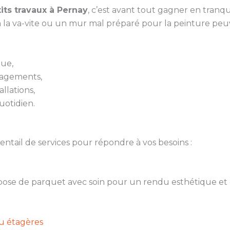
its travaux à Pernay
, c’est avant tout gagner en tranqui
 la va-vite ou un mur mal préparé pour la peinture pe
que,
nagements,
llations,
uotidien.
ail de services pour répondre à vos besoins :
a pose de parquet avec soin pour un rendu esthétique et 
ou étagères