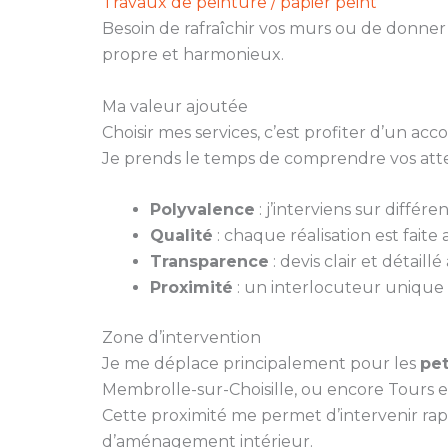
Travaux de peinture / papier peint
Besoin de rafraîchir vos murs ou de donner
propre et harmonieux.
Ma valeur ajoutée
Choisir mes services, c’est profiter d’un a
Je prends le temps de comprendre vos atten
Polyvalence
: j’interviens sur différ
Qualité
: chaque réalisation est faite
Transparence
: devis clair et détaill
Proximité
: un interlocuteur unique 
Zone d’intervention
Je me déplace principalement pour les
pet
Membrolle-sur-Choisille, ou encore Tours e
Cette proximité me permet d’intervenir rap
d’aménagement intérieur.