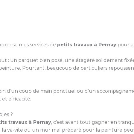
 propose mes services de
petits travaux à Pernay
pour am
 tout : un parquet bien posé, une étagère solidement f
inture. Pourtant, beaucoup de particuliers repoussent
 besoin d’un coup de main ponctuel ou d’un accompagne
et efficacité.
bles ?
its travaux à Pernay
, c’est avant tout gagner en tranqui
 la va-vite ou un mur mal préparé pour la peinture pe