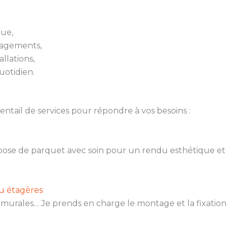
que,
nagements,
llations,
uotidien.
ail de services pour répondre à vos besoins :
a pose de parquet avec soin pour un rendu esthétique et 
ou étagères
s murales… Je prends en charge le montage et la fixation 