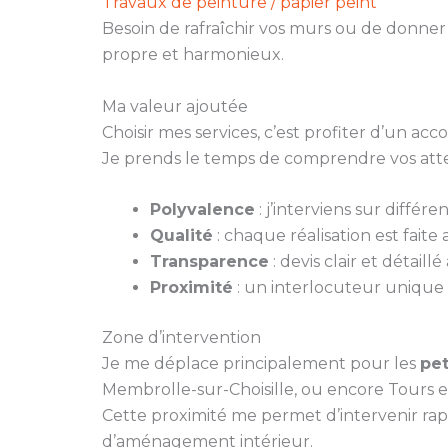
Travaux de peinture / papier peint
Besoin de rafraîchir vos murs ou de donner
propre et harmonieux.
Ma valeur ajoutée
Choisir mes services, c’est profiter d’un a
Je prends le temps de comprendre vos atten
Polyvalence
: j’interviens sur différ
Qualité
: chaque réalisation est faite
Transparence
: devis clair et détaill
Proximité
: un interlocuteur unique 
Zone d’intervention
Je me déplace principalement pour les
pet
Membrolle-sur-Choisille, ou encore Tours e
Cette proximité me permet d’intervenir rap
d’aménagement intérieur.