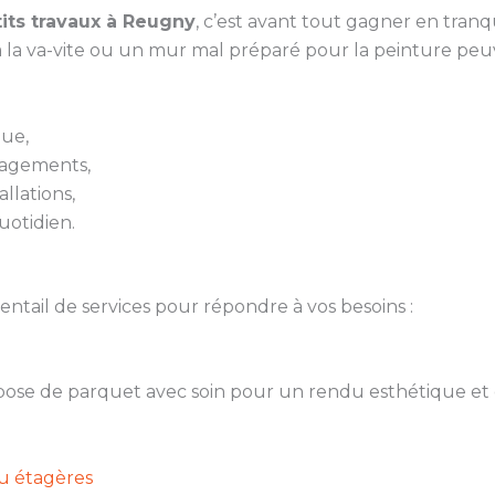
its travaux à Reugny
, c’est avant tout gagner en tranqu
 la va-vite ou un mur mal préparé pour la peinture pe
que,
nagements,
llations,
uotidien.
ail de services pour répondre à vos besoins :
a pose de parquet avec soin pour un rendu esthétique et 
ou étagères