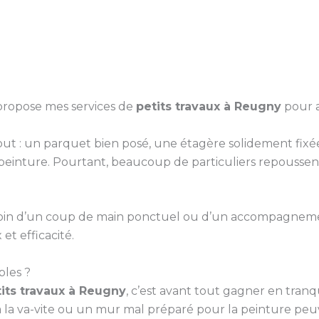
 propose mes services de
petits travaux à Reugny
pour a
 tout : un parquet bien posé, une étagère solidement f
inture. Pourtant, beaucoup de particuliers repoussent
 besoin d’un coup de main ponctuel ou d’un accompagne
et efficacité.
bles ?
its travaux à Reugny
, c’est avant tout gagner en tranqu
 la va-vite ou un mur mal préparé pour la peinture pe