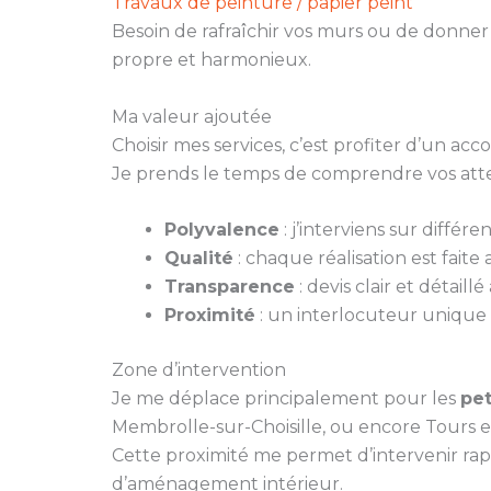
Travaux de peinture / papier peint
Besoin de rafraîchir vos murs ou de donner
propre et harmonieux.
Ma valeur ajoutée
Choisir mes services, c’est profiter d’un a
Je prends le temps de comprendre vos atten
Polyvalence
: j’interviens sur différ
Qualité
: chaque réalisation est faite
Transparence
: devis clair et détaill
Proximité
: un interlocuteur unique 
Zone d’intervention
Je me déplace principalement pour les
pet
Membrolle-sur-Choisille, ou encore Tours e
Cette proximité me permet d’intervenir rap
d’aménagement intérieur.