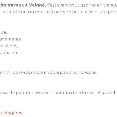
its travaux à Veigné
, c’est avant tout gagner en tranqui
 la va-vite ou un mur mal préparé pour la peinture pe
que,
nagements,
llations,
uotidien.
ail de services pour répondre à vos besoins :
a pose de parquet avec soin pour un rendu esthétique et 
ou étagères