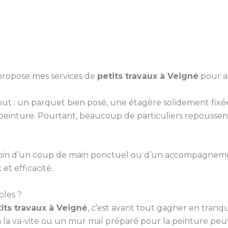
 propose mes services de
petits travaux à Veigné
pour am
 tout : un parquet bien posé, une étagère solidement f
inture. Pourtant, beaucoup de particuliers repoussent
 besoin d’un coup de main ponctuel ou d’un accompagne
et efficacité.
bles ?
its travaux à Veigné
, c’est avant tout gagner en tranqui
 la va-vite ou un mur mal préparé pour la peinture pe