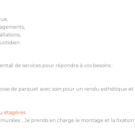
que,
nagements,
llations,
uotidien.
ail de services pour répondre à vos besoins :
a pose de parquet avec soin pour un rendu esthétique et 
ou étagères
s murales… Je prends en charge le montage et la fixation 