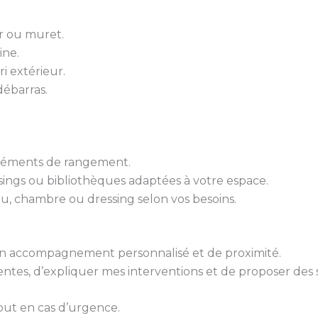
er ou muret.
ine.
ri extérieur.
ébarras.
 éléments de rangement.
sings ou bibliothèques adaptées à votre espace.
u, chambre ou dressing selon vos besoins.
 d’un accompagnement personnalisé et de proximité.
tes, d’expliquer mes interventions et de proposer des 
out en cas d’urgence.