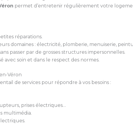
Véron
permet d’entretenir régulièrement votre logement
tites réparations.
urs domaines : électricité, plomberie, menuiserie, peint
 sans passer par de grosses structures impersonnelles.
isé avec soin et dans le respect des normes.
-en-Véron
ail de services pour répondre à vos besoins :
rupteurs, prises électriques…
ts multimédia.
lectriques.