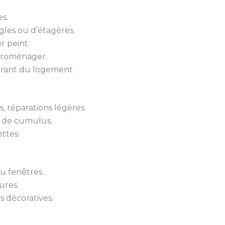
s.
gles ou d’étagères.
r peint.
troménager.
urant du logement.
 réparations légères.
 de cumulus.
ttes.
u fenêtres.
ures.
s décoratives.