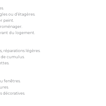
s.
gles ou d’étagères.
r peint.
troménager.
urant du logement.
 réparations légères.
 de cumulus.
ttes.
u fenêtres.
ures.
s décoratives.