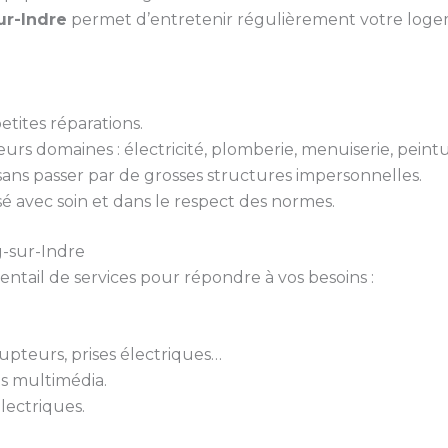
ur-Indre
permet d’entretenir régulièrement votre logeme
tites réparations.
urs domaines : électricité, plomberie, menuiserie, peint
 sans passer par de grosses structures impersonnelles.
isé avec soin et dans le respect des normes.
g-sur-Indre
ail de services pour répondre à vos besoins :
rupteurs, prises électriques…
ts multimédia.
lectriques.