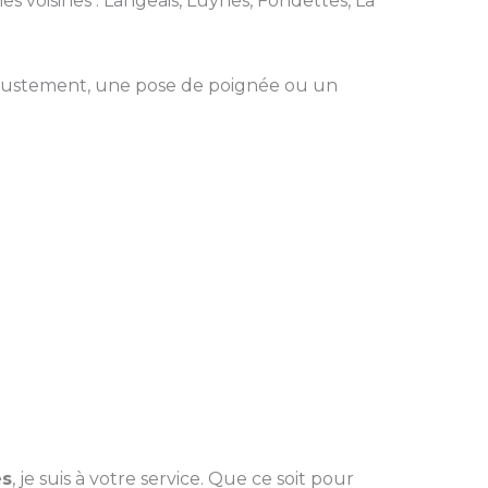
s voisines : Langeais, Luynes, Fondettes, La
ajustement, une pose de poignée ou un
es
, je suis à votre service. Que ce soit pour