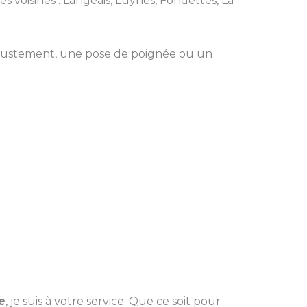
s voisines : Langeais, Luynes, Fondettes, La
ajustement, une pose de poignée ou un
e
, je suis à votre service. Que ce soit pour