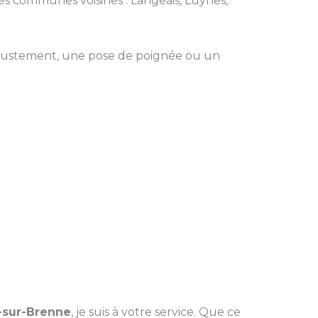
 les communes voisines : Langeais, Luynes,
ajustement, une pose de poignée ou un
-sur-Brenne
, je suis à votre service. Que ce