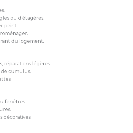
s.
gles ou d’étagères.
r peint.
troménager.
urant du logement.
 réparations légères.
 de cumulus.
ttes.
u fenêtres.
ures.
s décoratives.