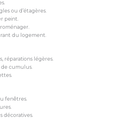
s.
gles ou d’étagères.
r peint.
troménager.
urant du logement.
 réparations légères.
 de cumulus.
ttes.
u fenêtres.
ures.
s décoratives.